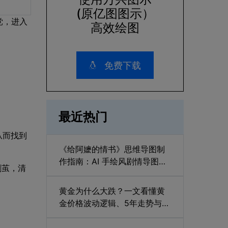
(原亿图图示）
党，进入
高效绘图
免费下载
最近热门
从而找到
《给阿嬷的情书》思维导图制
作指南：AI 手绘风剧情导图与
剥茧，清
潮汕元素设计
黄金为什么大跌？一文看懂黄
金价格波动逻辑、5年走势与未
来趋势