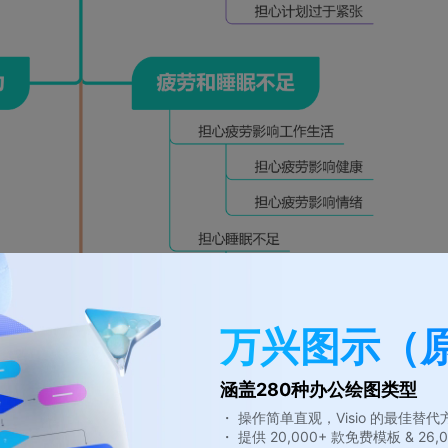
万兴图示（
涵盖280种办公绘图类型
・ 操作简单直观，Visio 的最佳替代
・ 提供 20,000+ 款免费模板 & 2