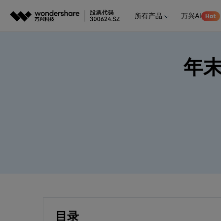
所有产品
万兴AI
推荐产
AIGC数字创意
平台
年
视频创意
绘图创意
企业
代理
万兴剧厂
万兴图示
AI驱动的一站式精品影视内容创作平台
一站式办公绘图
客户
万兴喵影
万兴脑图
AI赋能，你也是剪辑大师
基于云的跨端思
万兴天幕
一句话生成视频/图片/音乐
Wondershare SelfyzAI
让照片动起来
目录