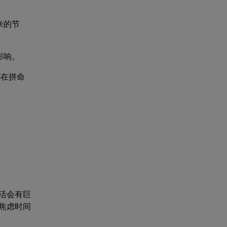
来的节
影响。
都在拼命
。
活会有巨
焦虑时间