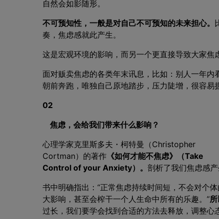
自然会如影随形。
不可预知性，一般是对自己不可预知的未来担心。
奏，焦虑感就此产生。
这是宏观环境的影响，而另一个更直接导致大家焦
面对贩卖焦虑的各类年末讯息，比如：别人一年内
朝前奔跑，唯独自己原地踏步，压力陡增，很容易
02
焦虑，会给我们带来什么影响？
心理学家克里斯多夫・柯特曼（Christopher
Cortman）的著作
《如何才能不焦虑》（Take
Control of your Anxiety）。
剖析了我们焦虑感产
书中明确指出：“正常焦虑持续时间短，不会对个
大影响，甚至会榨干一个人生命中所有的乐趣。”
所
过长，我们要学会找到合适的方法去释放，调整心