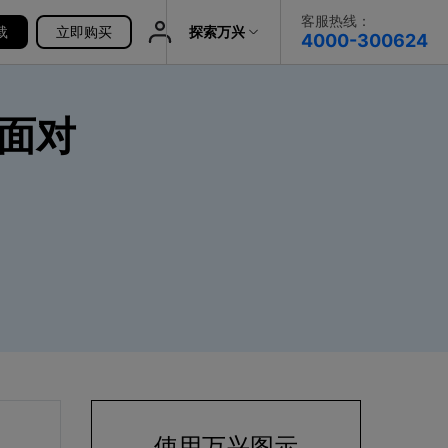
客服热线：
载
帮助中心
立即购买
探索万兴
4000-300624
了解万兴
面对
科技
政企服务
关于万兴
新闻中心
决方案
加入我们
帮助中心
使用万兴图示