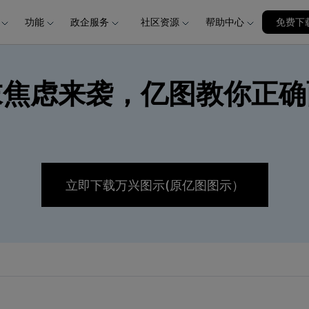
功能
政企服务
社区资源
帮助中心
加入我们
免费下
品
政企服务
新闻中心
关于万兴
服务
解决方案
公司简介
新闻动态
投资者关系
行业应用
实用工具
末焦虑来袭，亿图教你正确
创业历程
活动专题
联系我们
用户
文档创意
数字文档
制造业
实用工具
互联网&
社会责任
供应商合作
商
创意绘图
交通运输
教育
万兴PDF
万兴恢复专家
利器
秒会的全能PDF编辑神器
简单高效的数据管理软件
案例
视频创意
金融&银行
电力资源
万兴HiPDF
万兴易修
维导图软件
一站式在线PDF解决方案
视频/照片修复一站式解
立即下载万兴图示(原亿图图示）
所有产品