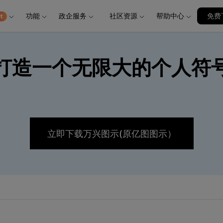
功能
政企服务
社区资源
帮助中心
加入我们
免费
品
政企服务
新闻中心
关于万兴
服务
解决方案
公司简介
新闻动态
投资者关系
行业应用
实用工具
打造一个无限大的个人符
创业历程
活动专题
联系我们
用户
文档创意
数字文档
制造业
实用工具
互联网&
社会责任
供应商合作
商
创意绘图
交通运输
教育
万兴PDF
万兴恢复专家
利器
秒会的全能PDF编辑神器
简单高效的数据管理软件
案例
视频创意
金融&银行
电力资源
万兴HiPDF
万兴易修
维导图软件
一站式在线PDF解决方案
视频/照片修复一站式解
立即下载万兴图示(原亿图图示）
所有产品