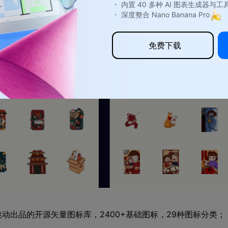
・ 内置 40 多种 AI 图表生成器与工
・ 深度整合 Nano Banana Pro
免费下载
com）：字节跳动出品的开源矢量图标库，2400+基础图标，29种图标分类；