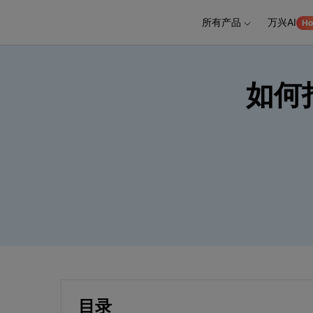
所有产品
万兴AI
推荐产
AIGC数字创意
平台
如何
视频创意
绘图创意
企业
代理
万兴剧厂
万兴图示
AI驱动的一站式精品影视内容创作平台
一站式办公绘图
客户
万兴喵影
万兴脑图
AI赋能，你也是剪辑大师
基于云的跨端思
万兴天幕
一句话生成视频/图片/音乐
Wondershare SelfyzAI
让照片动起来
目录