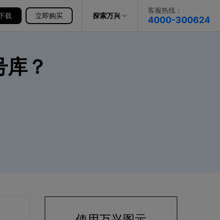
客服热线：
下载
帮助中心
立即购买
探索万兴
4000-300624
了解万兴
号库？
科技
政企服务
关于万兴
新闻中心
决方案
加入我们
帮助中心
使用万兴图示