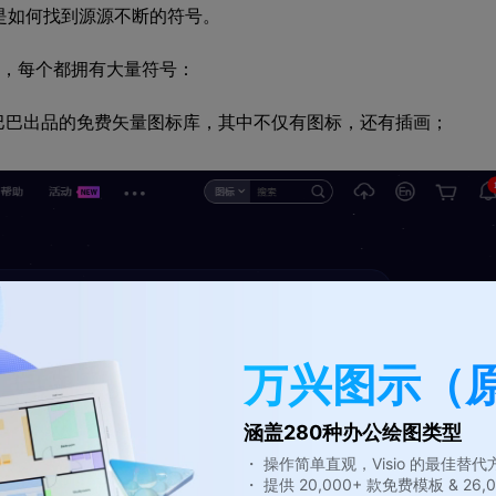
是如何找到源源不断的符号。
库，每个都拥有大量符号：
cn）：阿里巴巴出品的免费矢量图标库，其中不仅有图标，还有插画；
万兴图示（
涵盖280种办公绘图类型
・ 操作简单直观，Visio 的最佳替代
・ 提供 20,000+ 款免费模板 & 2