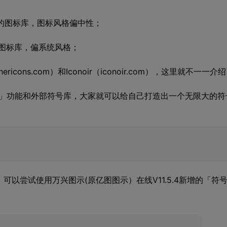
费可商用的图标库，图标风格偏中性；
s）：谷歌图标库，偏系统风格；
eathericons.com）和Iconoir（iconoir.com），这里就不一一介
号」功能和外部符号库，大家就可以给自己打造出一个无限大的符
以尝试使用万兴图示(原亿图图示）在线V11.5.4新增的「符