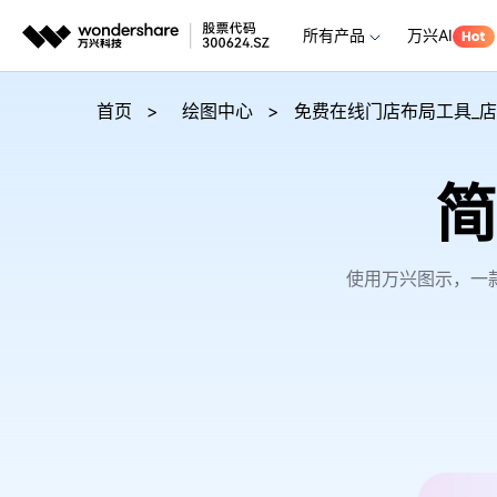
所有产品
万兴AI
推荐产
AIGC数字创意
平台
首页
>
绘图中心
>
免费在线门店布局工具_店
视频创意
绘图创意
企业
简
代理
万兴剧厂
万兴图示
AI驱动的一站式精品影视内容创作平台
一站式办公绘图
客户
万兴喵影
万兴脑图
使用万兴图示，一
AI赋能，你也是剪辑大师
基于云的跨端思
万兴天幕
一句话生成视频/图片/音乐
Wondershare SelfyzAI
让照片动起来