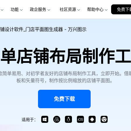
功能
政企服务
社区资源
帮助中心
加入我们
免费下
品
政企服务
新闻中心
关于万兴
服务
解决方案
公司简介
新闻动态
投资者关系
行业应用
实用工具
铺设计软件_门店平面图生成器 - 万兴图示
创业历程
活动专题
联系我们
用户
文档创意
数字文档
制造业
实用工具
互联网&
社会责任
供应商合作
单店铺布局制作工
商
创意绘图
交通运输
教育
万兴PDF
万兴恢复专家
利器
秒会的全能PDF编辑神器
简单高效的数据管理软件
案例
视频创意
金融&银行
电力资源
万兴HiPDF
万兴易修
款简单易用、对初学者友好的店铺布局制作工具，立即开始。借
维导图软件
一站式在线PDF解决方案
视频/照片修复一站式解
板和矢量符号，制作按比例缩放的店铺平面图。
免费下载
适用于：
所有产品