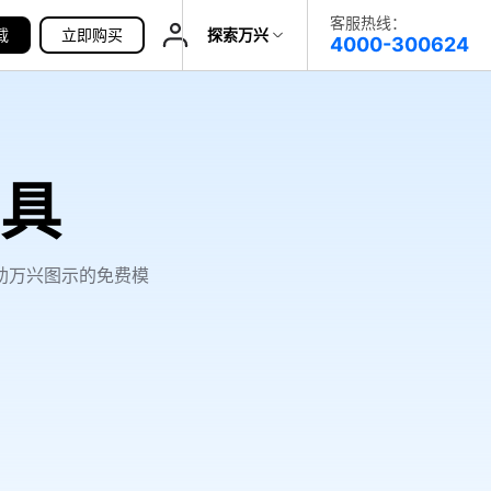
客服热线：
载
帮助中心
立即购买
探索万兴
4000-300624
了解万兴
科技
政企服务
具
关于万兴
新闻中心
助万兴图示的免费模
决方案
加入我们
帮助中心