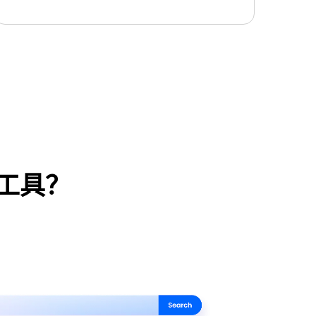
工具？
原亿图图示）
使用此模板
方案
6,000+ 个绘图专用符号