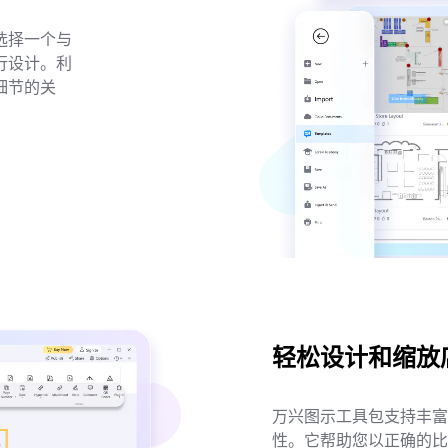
・ 内置 40 多种 AI 图表生成器与工
・ 深度整合 Nano Banana Pro
选择一个与
行设计。利
细节的关
免费下载
轻松设计和缩放
万兴图示工具包支持丰富
性。它帮助您以正确的比