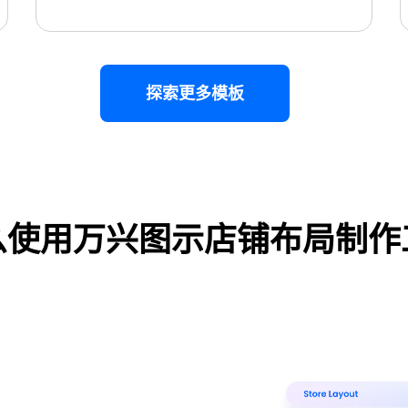
探索更多模板
么使用万兴图示店铺布局制作
万兴图示（
使用此模板
涵盖280种办公绘图类型
・ 操作简单直观，Visio 的最佳替代
・ 提供 20,000+ 款免费模板 & 2