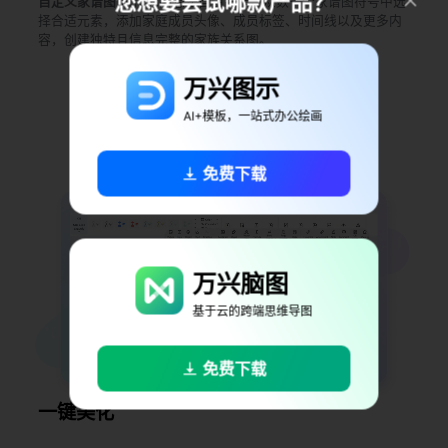
您想要尝试哪款产品？
自定义家谱图
可按你的想法自由制作。从数千个家谱图符号中选
择合适元素，添加家庭成员头像、成员标签、时间线以及更多内
容，创建独特且信息完整的家族关系图。
万兴图示
免费下载
AI+模板，一站式办公绘画
免费下载
万兴脑图
基于云的跨端思维导图
免费下载
一键美化