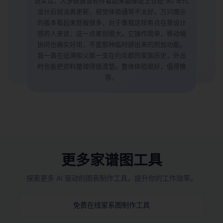
90 年代
我并不是那种很懂技术的人，所以一开始要把所
。万兴图示
录迁移到新系统时还有些担心。但说实话，这款
点在意设计
用起来非常轻松。我研究家族根源已经大约十年
单，移动端
万兴图示的布局很符合使用习惯，界面不会堆满
附加功能。
要的功能。我还为姐姐 70 岁生日打印了一张非
历史，外出
的大型家谱图，她看到后特别惊喜。如果你厌倦
好，值得推
些笨重又价格高的订阅网站，不妨试试它。对我
下午的家族研究来说，它真的很有帮助。
更多家谱图工具
探索更多 AI 驱动的图表制作工具，提升你的工作效率。
免费在线家系图制作工具