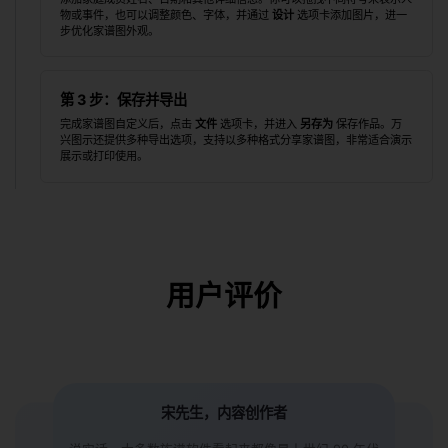
物或事件，也可以调整颜色、字体，并通过
设计
选项卡添加图片，进一
步优化家谱图外观。
第 3 步：保存并导出
完成家谱图自定义后，点击
文件
选项卡，并进入
另存为
保存作品。万
兴图示还提供多种导出选项，支持以多种格式分享家谱图，非常适合演示
展示或打印使用。
用户评价
许女士，前高中校长