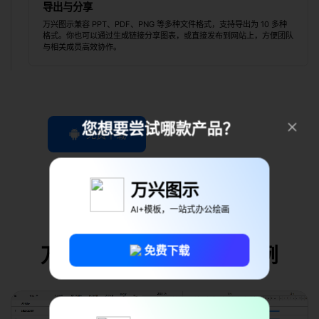
导出与分享
万兴图示兼容 PPT、PDF、PNG 等多种文件格式，支持导出为 10 多种
格式。你也可以通过生成链接分享图表，或直接发布到网站上，方便团队
与相关成员高效协作。
您想要尝试哪款产品？
免费下载
万兴图示
AI+模板，一站式办公绘画
万兴图示中的 AI 图表示例
免费下载