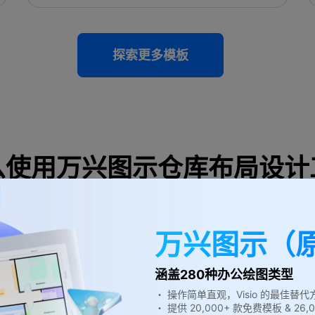
探索更多模板
么使用万兴图示仓库布局设计
使用此模板
万兴图示（
涵盖280种办公绘图类型
・ 操作简单直观，Visio 的最佳替代
・ 提供 20,000+ 款免费模板 & 2