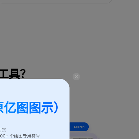
工具？
使用此模板
原亿图图示）
方案
6,000+ 个绘图专用符号