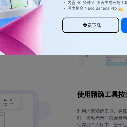
・ 内置 40 多种 AI 图表生成器与工
库示例。找
・ 深度整合 Nano Banana Pro
同区域。访
通过重新组
免费下载
使用精确工具按
利用内置精确工具，更真
时，移动元素时都会自动
保存到个人库中，便于后