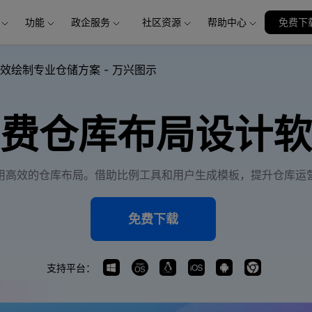
功能
政企服务
社区资源
帮助中心
加入我们
免费下
品
政企服务
新闻中心
关于万兴
服务
解决方案
公司简介
新闻动态
投资者关系
行业应用
实用工具
效绘制专业仓储方案 - 万兴图示
创业历程
活动专题
联系我们
用户
文档创意
数字文档
制造业
实用工具
互联网&
社会责任
供应商合作
费仓库布局设计软
商
创意绘图
交通运输
教育
万兴PDF
万兴恢复专家
利器
秒会的全能PDF编辑神器
简单高效的数据管理软件
案例
视频创意
金融&银行
电力资源
万兴HiPDF
万兴易修
用高效的仓库布局。借助比例工具和用户生成模板，提升仓库运
维导图软件
一站式在线PDF解决方案
视频/照片修复一站式解
免费下载
支持平台：
所有产品