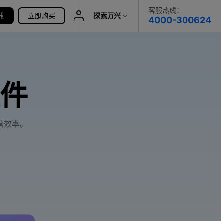
客服热线：
载
帮助中心
立即购买
探索万兴
4000-300624
了解万兴
科技
政企服务
件
关于万兴
新闻中心
营效率。
决方案
加入我们
帮助中心