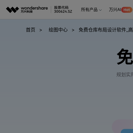
所有产品
万兴AI
推荐产
AIGC数字创意
平台
首页
>
绘图中心
>
免费仓库布局设计软件_高
视频创意
绘图创意
企业
免
代理
万兴剧厂
万兴图示
AI驱动的一站式精品影视内容创作平台
一站式办公绘图
客户
万兴喵影
万兴脑图
规划实
AI赋能，你也是剪辑大师
基于云的跨端思
万兴天幕
一句话生成视频/图片/音乐
Wondershare SelfyzAI
让照片动起来