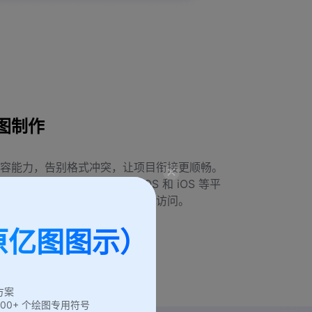
图制作
容能力，告别格式冲突，让项目衔接更顺畅。
、Linux、Android、macOS 和 iOS 等平
在线版本，只要设备可联网即可访问。
原亿图图示）
方案
6,000+ 个绘图专用符号