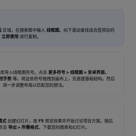
板
区域，在搜索框中输入
线框图
。向下滚动查找适合您项目的
击
立即使用
进行复制。
号库导入线框图符号。点击
更多符号 > 线框图 > 安卓界面、
触控手势
等。将这些符号拖拽到画布上，先搭建基础结构。然后
，进一步调整布局以匹配您的想法。
模式
创建幻灯片，按
F5
预览效果并开始讨论项目方案。随后
点击
导出 > 所需格式
，下载您的图表和幻灯片。