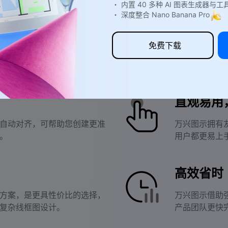
・ 内置 40 多种 AI 图表生成器与工
・ 深度整合 Nano Banana Pro
为什么用户选择万兴图示？
免费下载
直观易用
自动对齐，可帮助您创建更准
万兴图示拥有
。
用户都更易上
高效省时
方案，是更具性价比的选择，
万兴图示借助
复杂线框图设计。
产品团队更快