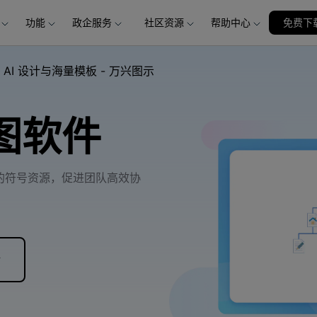
功能
政企服务
社区资源
帮助中心
加入我们
免费下
品
政企服务
新闻中心
关于万兴
服务
解决方案
公司简介
新闻动态
投资者关系
行业应用
实用工具
AI 设计与海量模板 - 万兴图示
创业历程
活动专题
联系我们
用户
文档创意
数字文档
制造业
实用工具
互联网&
社会责任
供应商合作
图软件
商
创意绘图
交通运输
教育
万兴PDF
万兴恢复专家
利器
秒会的全能PDF编辑神器
简单高效的数据管理软件
案例
视频创意
金融&银行
电力资源
万兴HiPDF
万兴易修
的符号资源，促进团队高效协
维导图软件
一站式在线PDF解决方案
视频/照片修复一站式解
验
所有产品