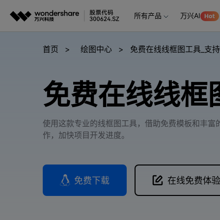
所有产品
万兴AI
推荐产
AIGC数字创意
平台
首页
>
绘图中心
>
免费在线线框图工具_支持 
视频创意
绘图创意
企业
免费在线线框
代理
万兴剧厂
万兴图示
AI驱动的一站式精品影视内容创作平台
一站式办公绘图
客户
万兴喵影
万兴脑图
使用这款专业的线框图工具，借助免费模板和丰富
AI赋能，你也是剪辑大师
基于云的跨端思
作，加快项目开发进度。
万兴天幕
一句话生成视频/图片/音乐
免费下载
在线免费体
Wondershare SelfyzAI
让照片动起来