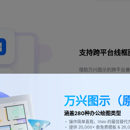
支持跨平台线框
借助万兴图示的跨平台兼
它支持在线框图在 Windows
台之间流转。同时还提供
万兴图示（
涵盖280种办公绘图类型
・ 操作简单直观，Visio 的最佳替代
・ 提供 20,000+ 款免费模板 & 2