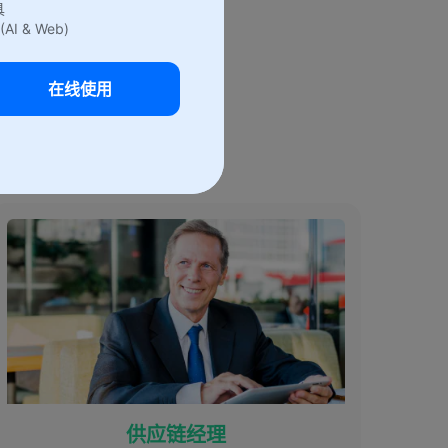
具
(AI & Web)
在线使用
具
供应链经理