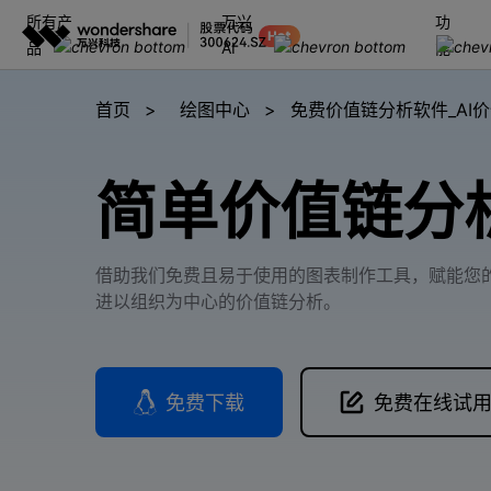
所有产
万兴
功
推荐产
品
AI
能
AIGC数字创意
平台
首页
>
绘图中心
>
免费价值链分析软件_AI价
视频创意
绘图创意
企业
简单价值链分
代理
万兴剧厂
万兴图示
AI驱动的一站式精品影视内容创作平台
一站式办公绘图
客户
万兴喵影
万兴脑图
借助我们免费且易于使用的图表制作工具，赋能您
AI赋能，你也是剪辑大师
基于云的跨端思
进以组织为中心的价值链分析。
万兴天幕
一句话生成视频/图片/音乐
免费下载
免费在线试
Wondershare SelfyzAI
让照片动起来