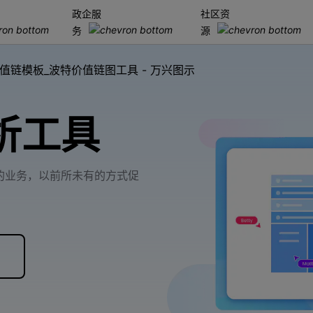
政企服
社区资
加入我们
品
政企服务
新闻中心
关于万兴
务
源
服务
解决方案
公司简介
新闻动态
投资者关系
行业应用
实用工具
值链模板_波特价值链图工具 - 万兴图示
创业历程
活动专题
联系我们
用户
文档创意
数字文档
制造业
实用工具
互联网&
社会责任
供应商合作
析工具
商
创意绘图
交通运输
教育
万兴PDF
万兴恢复专家
利器
秒会的全能PDF编辑神器
简单高效的数据管理软件
案例
视频创意
金融&银行
电力资源
万兴HiPDF
万兴易修
的业务，以前所未有的方式促
维导图软件
一站式在线PDF解决方案
视频/照片修复一站式解
用
所有产品