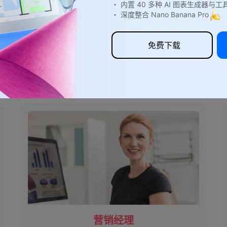
・ 内置 40 多种 AI 图表生成器与工
・ 深度整合 Nano Banana Pro
免费下载
适合所有人的价值链分析工
营销经理