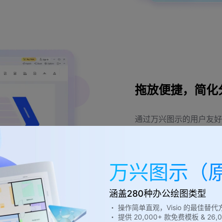
拖放便捷，简化
通过万兴图示的用户友好
需技术知识即可完成价值
排列问题。
万兴图示（
涵盖280种办公绘图类型
・ 操作简单直观，Visio 的最佳替代
・ 提供 20,000+ 款免费模板 & 2