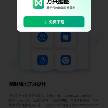
万兴脑图
免费下载
基于云的跨端思维导图
免费下载
随时随地开展设计
万兴图示支持多平台兼容，包括 Linux、Windows、Android、
iOS 和 macOS。无论您是使用笔记本电脑、电脑还是手机，访问
和编辑作品都毫无障碍。只需安装软件并登录您的 Wondershare