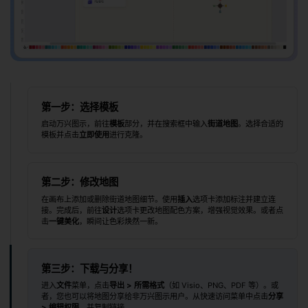
第一步：选择模板
启动万兴图示，前往
模板
部分，并在搜索框中输入
街道地图
。选择合适的
模板并点击
立即使用
进行克隆。
第二步：修改地图
在画布上添加或删除街道地图细节。使用
插入
选项卡添加标注并建立连
接。完成后，前往
设计
选项卡更改地图配色方案，增强视觉效果。或者点
击
一键美化
，瞬间让色彩焕然一新。
第三步：下载与分享！
进入
文件
菜单，点击
导出 > 所需格式
（如 Visio、PNG、PDF 等）。或
者，您也可以将地图分享给非万兴图示用户。从快速访问菜单中点击
分享
> 编辑权限
，并复制链接。