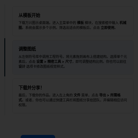
从模板开始
下载万兴图示桌面端。进入主菜单中的
模板
模块，在搜索框中输入
机械
图
。系统会展示多个示例。筛选出适合的模板后，点击
立即使用
。
调整图纸
从左侧符号库中调用工程符号。将元素拖到画布上搭建结构。选择单个元
素后，点击
设置 > 精密工具 > 尺寸
，即可调整结构比例。你也可以前往
设计
选项卡修改图纸视觉样式。
下载并分享！
最后，下载你的作品。进入左上角的
文件
菜单，点击
导出 > 所需格
式
。或者，你也可以通过快捷工具栏将图纸分享给团队，并编辑相应访问
权限。