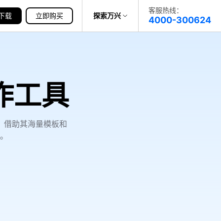
客服热线：
下载
帮助中心
立即购买
探索万兴
4000-300624
了解万兴
科技
政企服务
作工具
关于万兴
新闻中心
。借助其海量模板和
决方案
。
加入我们
帮助中心