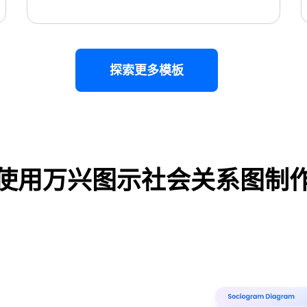
探索更多模板
使用万兴图示社会关系图制
万兴图示（
使用此模板
涵盖280种办公绘图类型
・ 操作简单直观，Visio 的最佳替代
・ 提供 20,000+ 款免费模板 & 2