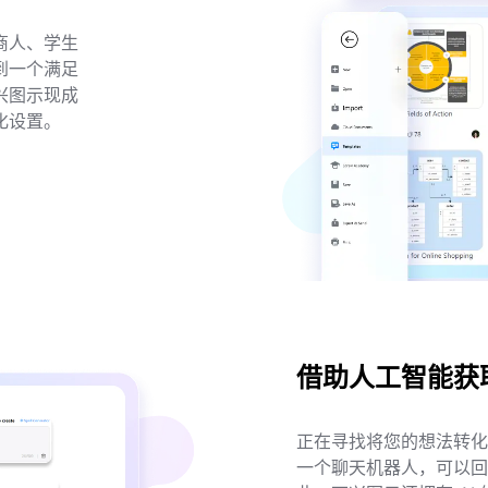
・ 内置 40 多种 AI 图表生成器与工
・ 深度整合 Nano Banana Pro
商人、学生
到一个满足
兴图示现成
免费下载
化设置。
借助人工智能获
正在寻找将您的想法转化
一个聊天机器人，可以回