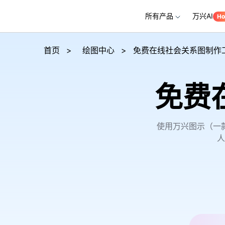
所有产品
万兴AI
推荐产
AIGC数字创意
平台
首页
>
绘图中心
>
免费在线社会关系图制作工
视频创意
绘图创意
企业
免费
代理
万兴剧厂
万兴图示
AI驱动的一站式精品影视内容创作平台
一站式办公绘图
客户
万兴喵影
万兴脑图
使用万兴图示（一
AI赋能，你也是剪辑大师
基于云的跨端思
人
万兴天幕
一句话生成视频/图片/音乐
Wondershare SelfyzAI
让照片动起来