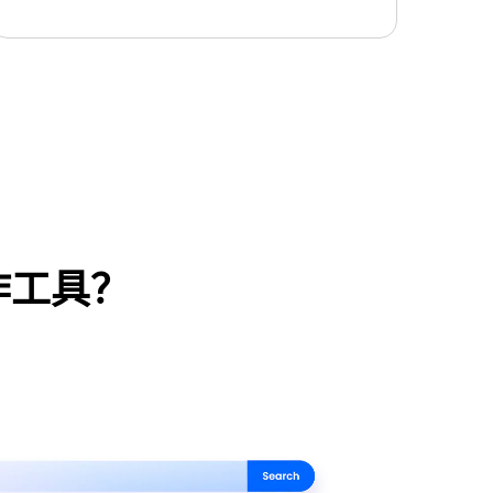
作工具？
原亿图图示）
使用此模板
方案
6,000+ 个绘图专用符号