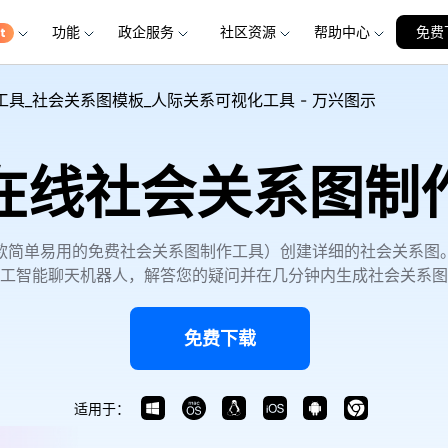
功能
政企服务
社区资源
帮助中心
加入我们
免费
品
政企服务
新闻中心
关于万兴
服务
解决方案
公司简介
新闻动态
投资者关系
行业应用
实用工具
具_社会关系图模板_人际关系可视化工具 - 万兴图示
创业历程
活动专题
联系我们
用户
文档创意
数字文档
制造业
实用工具
互联网&
社会责任
供应商合作
在线社会关系图制
商
创意绘图
交通运输
教育
万兴PDF
万兴恢复专家
利器
秒会的全能PDF编辑神器
简单高效的数据管理软件
案例
视频创意
金融&银行
电力资源
万兴HiPDF
万兴易修
款简单易用的免费社会关系图制作工具）创建详细的社会关系图
维导图软件
一站式在线PDF解决方案
视频/照片修复一站式解
工智能聊天机器人，解答您的疑问并在几分钟内生成社会关系图
免费下载
适用于：
所有产品