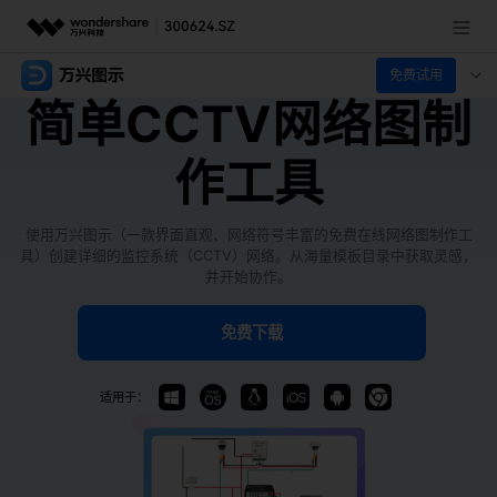
免费试用
推荐产品
简单CCTV网络图制
AIGC数字创意
政企服务
作工具
实用工具
新闻中心
使用万兴图示（一款界面直观、网络符号丰富的免费在线网络图制作工
关于万兴
具）创建详细的监控系统（CCTV）网络。从海量模板目录中获取灵感，
并开始协作。
加入我们
免费下载
帮助中心
适用于：
客服热线：
4000-300624