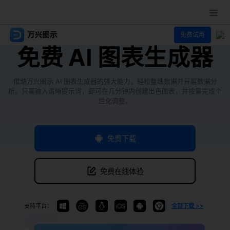
免费试用
推荐产品
免费 AI 图表生成器
AIGC数字创意
政企服务
实用工具
借助万兴图示 AI 图表生成器的强大能力，轻松整理数据并开展数据分
新闻中心
析。只需输入清晰提示词，即可在几分钟内创建出色图表，并按需完成个
性化调整。
关于万兴
免费下载
加入我们
帮助中心
免费在线体验
支持平台：
全部下载 >>
客服热线：
4000-300624