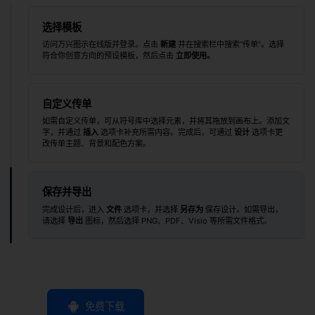
选择模板
访问万兴图示在线版并登录。点击
新建
并在搜索栏中搜索“传单”。选择
符合你创意方向的预设模板，然后点击
立即使用。
自定义传单
如需自定义传单，可从符号库中选择元素，并将其拖放到画布上。添加文
字，并通过
插入
选项卡补充所需内容。完成后，可通过
设计
选项卡更
改传单主题、背景和配色方案。
保存并导出
完成设计后，进入
文件
选项卡，并选择
另存为
保存设计。如需导出，
请选择
导出
图标，然后选择 PNG、PDF、Visio 等所需文件格式。
免费下载